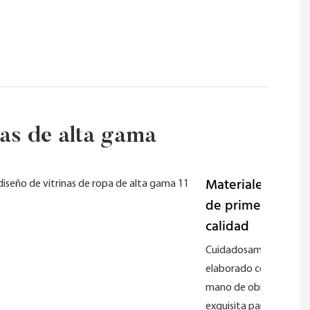
as de alta gama
Materiales
de primera
calidad
Cuidadosamente
elaborado con
mano de obra
exquisita para