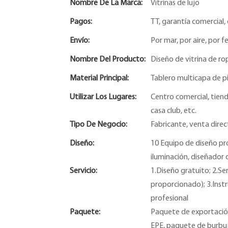
Nombre De La Marca:
Vitrinas de lujo
Pagos:
TT, garantía comercial, 
Envío:
Por mar, por aire, por fe
Nombre Del Producto:
Diseño de vitrina de ro
Material Principal:
Tablero multicapa de pi
Utilizar Los Lugares:
Centro comercial, tiend
casa club, etc.
Tipo De Negocio:
Fabricante, venta direc
Diseño:
10 Equipo de diseño pr
iluminación, diseñador 
Servicio:
1.Diseño gratuito; 2.Se
proporcionado); 3.Instr
profesional
Paquete:
Paquete de exportación
EPE, paquete de burbuj