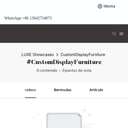
Idioma
WhatsApp:+86 13642754073
LUXE Showcases
CustomDisplayFurniture
#CustomDisplayFurniture
0 contenido
0 puntos de vista
videos
Bermudas
Artículo