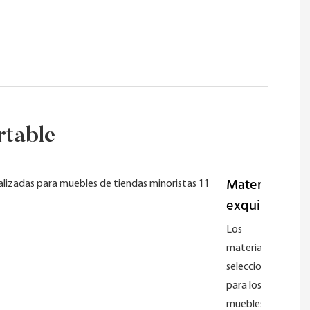
rtable
Materiales
exquisitos
Los
materiales
seleccionados
para los
muebles de