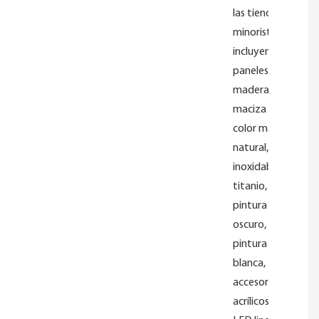
las tiendas
minoristas
incluyen
paneles de
madera
maciza de
color madera
natural, acero
inoxidable de
titanio,
pintura gris
oscuro,
pintura
blanca,
accesorios
acrílicos, tiras