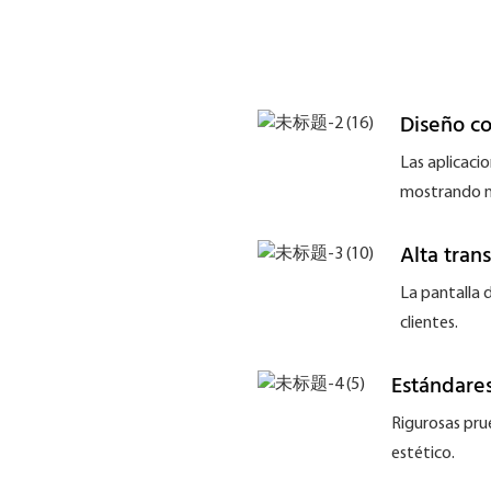
Diseño co
Las aplicacio
mostrando n
Alta tran
La pantalla d
clientes.
Estándares
Rigurosas pru
estético.