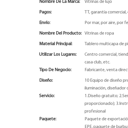
Nombre De La Marca:
Vitrinas de lujo
Pagos:
TT, garantía comercial, 
Envío:
Por mar, por aire, por fe
Nombre Del Producto:
Vitrinas de ropa
Material Principal:
Tablero multicapa de pi
Utilizar Los Lugares:
Centro comercial, tiend
casa club, etc.
Tipo De Negocio:
Fabricante, venta direc
Diseño:
10 Equipo de diseño pr
iluminación, diseñador 
Servicio:
1.Diseño gratuito; 2.Se
proporcionado); 3.Instr
profesional
Paquete:
Paquete de exportación
EPE, paquete de burbuj