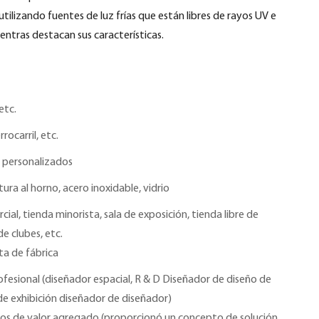
 utilizando fuentes de luz frías que están libres de rayos UV e
ientras destacan sus características.
etc.
rrocarril, etc.
 personalizados
ura al horno, acero inoxidable, vidrio
ial, tienda minorista, sala de exposición, tienda libre de
e clubes, etc.
ta de fábrica
fesional (diseñador espacial, R & D Diseñador de diseño de
de exhibición diseñador de diseñador)
vicios de valor agregado (proporcionó un concepto de solución