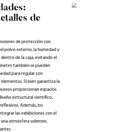
dades:
etalles de
unciones de protección con
 el polvo externo, la humedad y
dentro de la caja, evitando el
abinetes también se pueden
medad para regular con
s elementos. Si bien garantiza la
 museos proporcionan espacios
seño estructural científico,
reflexivos. Además, los
ntegrar las exhibiciones con el
do una atmósfera solemne,
tantes.