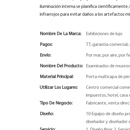
iluminación interna se planifica científicamente,
infrarrojos para evitar daños a los artefactos m
Nombre De La Marca:
Exhibiciones de lujo
Pagos:
TT, garantía comercial, 
Envío:
Por mar, por aire, por fe
Nombre Del Producto:
Examinados de museos
Material Principal:
Porta multicapa de pint
Utilizar Los Lugares:
Centro comercial comerc
impuestos, hotel, casa d
Tipo De Negocio:
Fabricante, venta direc
Diseño:
10 Equipo de diseño pro
diseñador y diseñador 
Servicio:
1. Diseño libre; 2. Ser