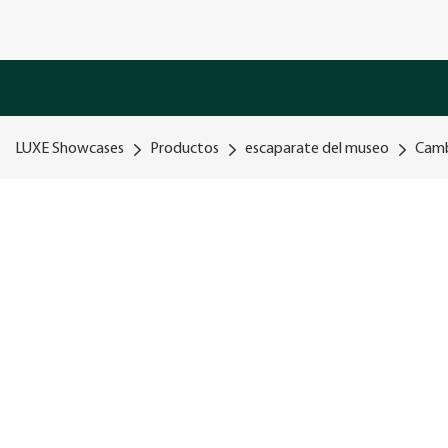
LUXE Showcases
Productos
escaparate del museo
Camb