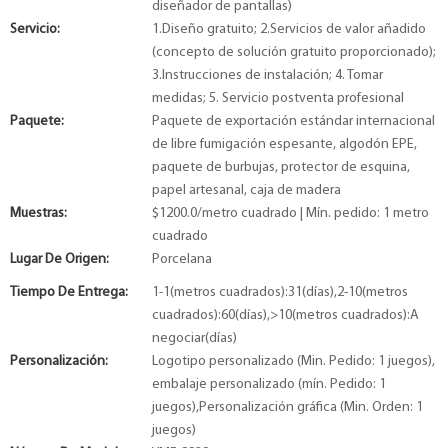
diseñador de pantallas)
Servicio:
1.Diseño gratuito; 2.Servicios de valor añadido
(concepto de solución gratuito proporcionado);
3.Instrucciones de instalación; 4. Tomar
medidas; 5. Servicio postventa profesional
Paquete:
Paquete de exportación estándar internacional
de libre fumigación espesante, algodón EPE,
paquete de burbujas, protector de esquina,
papel artesanal, caja de madera
Muestras:
$1200.0/metro cuadrado | Mín. pedido: 1 metro
cuadrado
Lugar De Origen:
Porcelana
Tiempo De Entrega:
1-1(metros cuadrados):31(días),2-10(metros
cuadrados):60(días),>10(metros cuadrados):A
negociar(días)
Personalización:
Logotipo personalizado (Min. Pedido: 1 juegos),
embalaje personalizado (mín. Pedido: 1
juegos),Personalización gráfica (Min. Orden: 1
juegos)