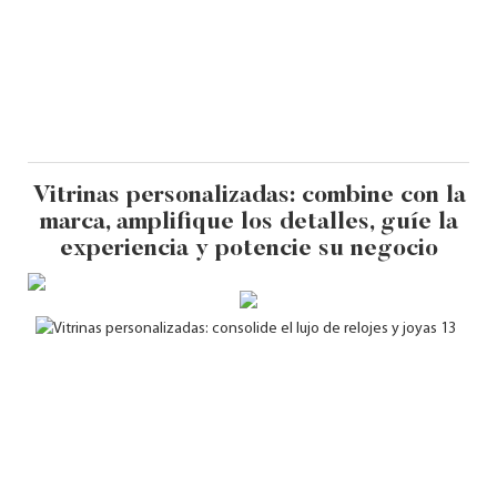
Vitrinas personalizadas: combine con la
marca, amplifique los detalles, guíe la
experiencia y potencie su negocio
Tem
de 
jueg
mue
"Tar
pre
móvi