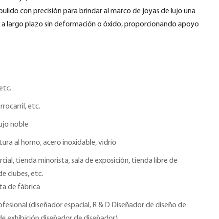
y pulido con precisión para brindar al marco de joyas de lujo una
o a largo plazo sin deformación o óxido, proporcionando apoyo
etc.
rrocarril, etc.
lujo noble
ura al horno, acero inoxidable, vidrio
ial, tienda minorista, sala de exposición, tienda libre de
e clubes, etc.
ta de fábrica
fesional (diseñador espacial, R & D Diseñador de diseño de
de exhibición diseñador de diseñador)