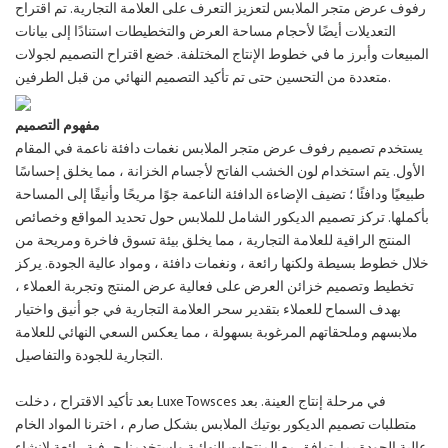
رفوف عرض متجر الملابس لتعزيز التعرف على العلامة التجارية. تم اقتراح
التعديلات أيضًا لأحجام مساحة العرض والتخطيطات استنادًا إلى بيانات
المبيعات وأبرز ما في خطوط الإنتاج المختلفة. خضع اقتراح التصميم لجولات
متعددة من التحسين حتى تم تأكيد التصميم النهائي من قبل الطرفين.
مفهوم التصميم
يستخدم تصميم رفوف عرض متجر الملابس نغمات دافئة ناعمة في المقام
الأول. يتم استخدام لون الخشب الفاتح لأجسام الخزانة ، مما يخلق إحساسًا
طبيعيًا ودافئًا ؛ تضيف الإضاءة الدافئة الناعمة جوًا مريحًا وأنيقًا إلى المساحة
بأكملها. تركز تصميم الديكور الشامل للملابس حول تحديد المواقع وخصائص
المنتج الراقية للعلامة التجارية ، مما يخلق بيئة تسوق فاخرة ومريحة من
خلال خطوط بسيطة ولكنها رائعة ، ونغمات دافئة ، ومواد عالية الجودة. يركز
تخطيط وتصميم خزائن العرض على فعالية عرض المنتج وتجربة العملاء ،
بهدف السماح للعملاء بتقدير سحر العلامة التجارية في جو أنيق واختيار
ملابسهم وملحقاتهم المرغوبة بسهولة ، مما يعكس السعي النهائي للعلامة
التجارية للجودة والتفاصيل.
بعد تأكيد الاقتراح ، دخلت Luxe Towsces في مرحلة إنتاج العينة. بعد
متطلبات تصميم الديكور بوتيك الملابس بشكل صارم ، اخترنا المواد الخام