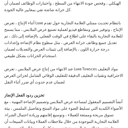
الهيكلي ، وفحص جودة الانتهاء من السطح ، واختبارات الوظائف لضمان أن
كل خزانة شاشة تفي بمعايير عالية الجودة.
أثناء الإنتاج ، تعرض Luxe بانتظام تحديث ممثلي العلامة التجارية حول تقدم
الإنتاج ، وتوفير صور ومقاطع فيديو لعملية تصنيع عرض الملابس ، مما يسمح
للعلامة التجارية بالبقاء على اطلاع في الوقت الفعلي. بالإضافة إلى ذلك ، تم
تعديل جميع وظائف خزانة العرض ، مثل سطوع نظام الإضاءة وإعدادات
درجة حرارة اللون ، بالإضافة إلى تثبيتات العرض والتعديلات لضمان
استخدام الخزانات بشكل طبيعي.
عند الانتهاء من إنتاج عرض الملابس ، تعرض Luxe Towsces مواد التغليف
الاحترافية وتقنيات التغليف الدقيقة للتغليف الوقائي الشامل لخزائن العرض
لضمان عدم حدوث أي ضرر أثناء النقل.
تخزين ردود الفعل الإنجاز
أنشأ التصميم المعقول لمساحة عرض الملابس وتصميم الإضاءة المهنية ، مع
الأضواء الكبدية التي تسليط الضوء على مواد المنتج وتفاصيل الملمس ، بيئة
تسوق مريحة وممتعة للعملاء ، وتوسيع إقامتهم وزيادة احتمال الشراء.
العلامة التجارية الموجودة من خلال ملاحظات العملاء وبيانات المبيعات أن