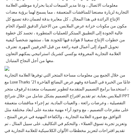
معلومات الاتصال ، ودعا مدير المبيعات لدينا بحرارة موظفي العلامة
التجارية لزيارة مصنعنا للمناقشات المتعمقة ، مما يسمح لهما برؤية معدات
الإنتاج الرائدة في هذا المجال ، كل معايرة بدقة لضمان دقة تصنيع كل
مكون من مكونات خزانة عرض الملابس. من الاختيار الدقيق للمواد الخام
عالية الجودة إلى التطبيق المبتكر للعمليات المتطورة ، تجسد كل خطوة
من خطوات الإنتاج سعينا لا هوادة فيها للجودة. هنا ، ستشهد شخصياً كيفية
تحويل المواد إلى أعمال فنية رائعة من قبل الحرفيين المهرة. تعترف
العلامة التجارية المعروفة بوكسي كشريك استراتيجي يمكنهم التعاون
معها من أجل النجاح المتبادل.
من خلال الجمع بين معلومات مساحة المتجر التي توفرها العلامة التجارية
مع Luxe Tharks '21 عامًا من الخبرة في الصناعة وفهم عرض البضائع الفاخرة
، استخدمنا برامج التصميم المتقدمة لتطوير تصميمات متعددة لرفوف متجر
الملابس بعناية. تم تقديم اقتراح التصميم بشكل شامل من خلال شرائح PPT
التفصيلية ، وعرضات رائعة ، والعينات المادية. تم إجراء مناقشات متعمقة
على مقترحات التصميم ، مع وجود آراء مهنية مقدمة على أبعاد مختلفة مثل
التوافق مع صورة العلامة التجارية ، والكفاءة المهنية في عرض المنتج ،
وتعزيز تجربة تسوق العملاء ، والتحكم في التكاليف. على سبيل المثال ، تم
تقديم اقتراحات لتعزيز مخططات الألوان الكلاسيكية للعلامة التجارية في