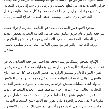
عالية الجودة بما يتوافق مع المنتجات النهائية واستخدمنا حرفية رائعة لإنشاء
خزائن العينات بدقة. من قطع الخشب ، والرمل ، والرسم إلى تزوير المعادن
والتلميع ، وقطع الجلود والخياطة ، تمت معالجة كل خطوة بعناية من قبل
الحرفيين ذوي الخبرة ، وتسعى جاهدة لتقديم اقتراح التصميم تمامًا.
بمجرد الانتهاء من العينات ، تمت دعوة العلامة التجارية لإجراء عملية
مراجعة وقبول. قام فريق تدقيق محترف من العلامة التجارية بفحص العديد
من الجوانب المختلفة ، بما في ذلك ملمس مواد عرض متجر الملابس ،
ورقة الحرفية ، والتوافق مع صورة العلامة التجارية ، والتطبيق العملي
الوظيفي.
بعد اجتياز مراجعة العينات ، تعرض Luxe الإنتاج الضخم رسميًا. تم إنشاء
نظام صارم لمراقبة الجودة ، يشمل معايير وعمليات مفصلة لكل خطوة من
شراء المواد الخام والتفتيش الوارد إلى فحص الجودة في كل مرحلة إنتاج
والقبول النهائي للمنتجات النهائية. خضعت كل مجموعة من متجر الملابس
للمواد الخام لعمليات تفتيش جودة صارمة لضمان استوفى معايير العلامة
التجارية العالية. أثناء الإنتاج ، أجرى موظفو ضمان الجودة المحترفون لدينا
عمليات تفتيش عشوائية لخطوات الإنتاج المختلفة ، مع التعامل مع أي
مكونات لا تفي بمعايير الجودة على الفور. بعد الانتهاء من المنتجات النهائية ،
تم إجراء فحص شامل للجودة مرة أخرى ، بما في ذلك اختبارات الاستقرار